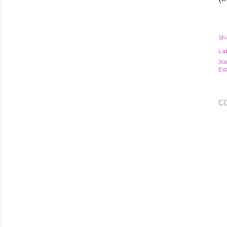
Sh
Lab
Jo
Es
C