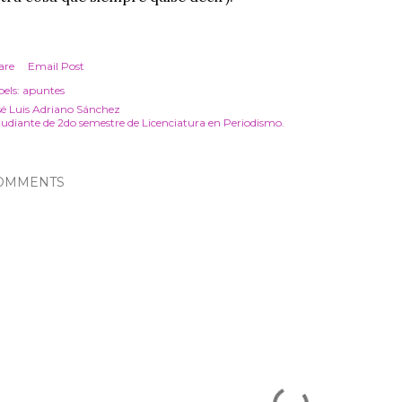
are
Email Post
els:
apuntes
sé Luis Adriano Sánchez
tudiante de 2do semestre de Licenciatura en Periodismo.
OMMENTS