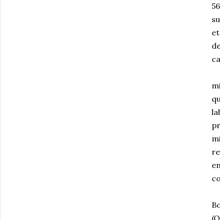
56
su
et
d
ca
De
m
qu
l
pr
mi
re
e
co
B
Bo
(O