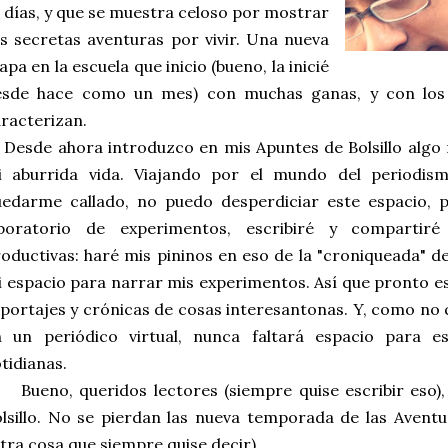
 días, y que se muestra celoso por mostrar
s secretas aventuras por vivir. Una nueva
apa en la escuela que inicio (bueno, la inicié
esde hace como un mes) con muchas ganas, y con los
racterizan.
sde ahora introduzco en mis Apuntes de Bolsillo algo 
i aburrida vida. Viajando por el mundo del periodis
edarme callado, no puedo desperdiciar este espacio, p
aboratorio de experimentos, escribiré y comparti
oductivas: haré mis pininos en eso de la "croniqueada" de
 espacio para narrar mis experimentos. Así que pronto e
portajes y crónicas de cosas interesantonas. Y, como no 
n un periódico virtual, nunca faltará espacio para e
tidianas.
ueno, queridos lectores (siempre quise escribir eso),
lsillo. No se pierdan las nueva temporada de las Avent
tra cosa que siempre quise decir).