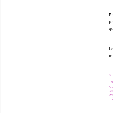
En
pr
qu
La
me
Sh
Lab
Jo
Jos
lo
in 