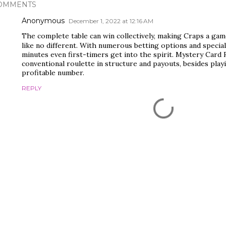
OMMENTS
Anonymous
December 1, 2022 at 12:16 AM
The complete table can win collectively, making Craps a ga
like no different. With numerous betting options and speciali
minutes even first-timers get into the spirit. Mystery Card
conventional roulette in structure and payouts, besides play
profitable number.
REPLY