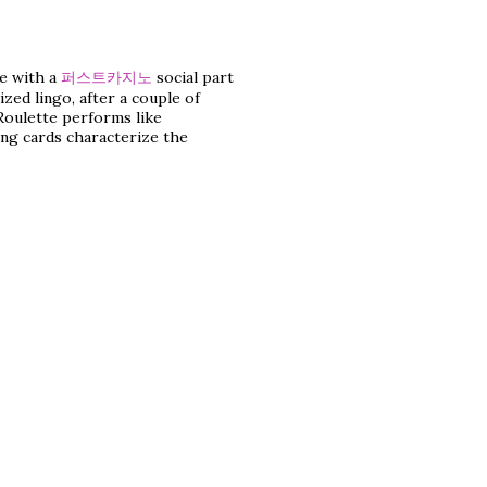
me with a
퍼스트카지노
social part
zed lingo, after a couple of
 Roulette performs like
ing cards characterize the