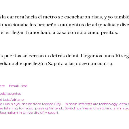
 la carrera hacia el metro se escucharon risas, y yo tambi
oporcionaba los pequeños momentos de adrenalina y diver
erer llegar tranochado a casa con sólo cinco pesitos.
s puertas se cerraron detrás de mí. Llegamos unos 10 seg
dianoche que llegó a Zapata a las doce con cuatro.
are
Email Post
els:
apuntes
sé Luis Adriano
e Luis is a journalist from Mexico City. His main interests are technology, data
ves listening to music, playing Nintendo Switch games and watching animated 
Journalism in University of Missouri.