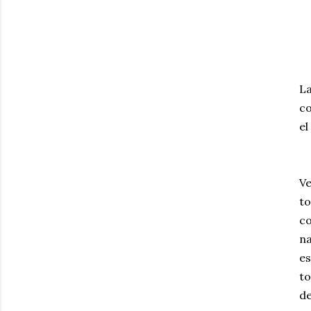
La
co
el
Ve
to
co
na
es
to
de